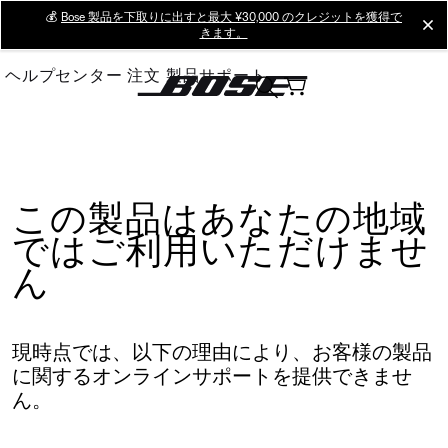
Skip
💰
Bose 製品を下取りに出すと最大 ¥30,000 のクレジットを獲得で
cl
きます。
to
Main
ヘルプセンター
注文
製品サポート
この製品はあなたの地域
ではご利用いただけませ
ん
現時点では、以下の理由により、お客様の製品
に関するオンラインサポートを提供できませ
ん。