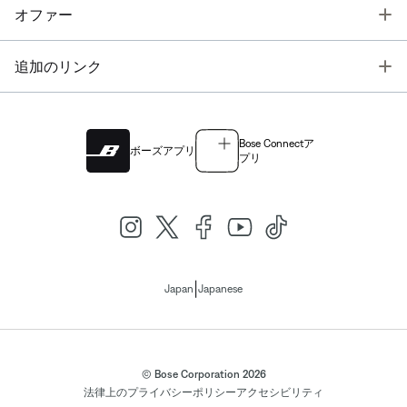
T
オファー
T
追加のリンク
Bose Connectア
ボーズアプリ
プリ
|
Japan
Japanese
© Bose Corporation 2026
法律上の
プライバシーポリシー
アクセシビリティ