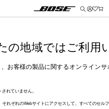
💰
Bose 製品を下取りに出すと最大 ¥30,000 のクレジットを獲得できます。
たの地域ではご利用
り、お客様の製品に関するオンラインサ
トされていません。
、それぞれのWebサイトにアクセスして、すべてのセル