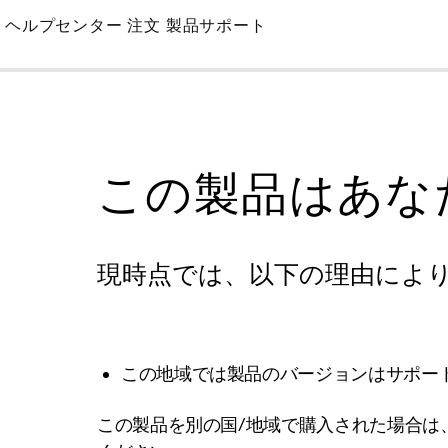
Skip
ヘルプセンター
注文
製品サポート
to
Main
この製品はあな
現時点では、以下の理由によ
この地域では製品のバージョンはサポー
この製品を別の国/地域で購入された場合は