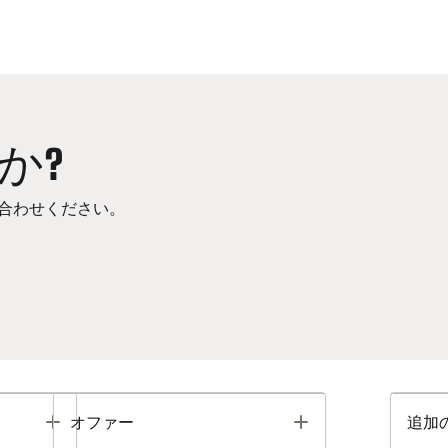
か?
合わせください。
Toggle
Toggle
オファー
追加