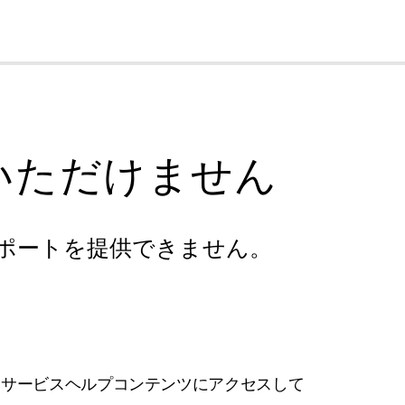
cl
いただけません
ポートを提供できません。
フサービスヘルプコンテンツにアクセスして