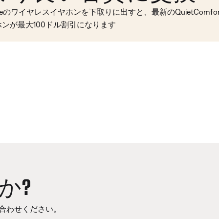
seのワイヤレスイヤホンを下取りに出すと、最新のQuietComfort 
ホンが最大100ドル割引になります
か?
合わせください。