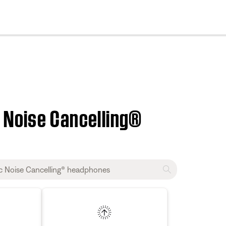
cl
 Noise Cancelling®