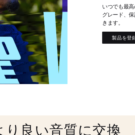
いつでも最高
グレード、保
きます。
製品を登
より良い音質に交換