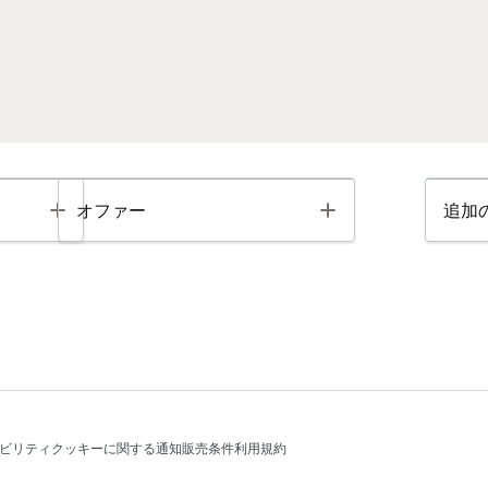
Toggle
Toggle
オファー
追加
ビリティ
クッキーに関する通知
販売条件
利用規約