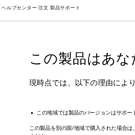
Skip
ヘルプセンター
注文
製品サポート
to
Main
この製品はあな
現時点では、以下の理由によ
この地域では製品のバージョンはサポー
この製品を別の国/地域で購入された場合は