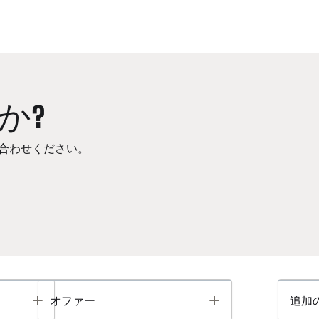
か?
合わせください。
Toggle
Toggle
オファー
追加