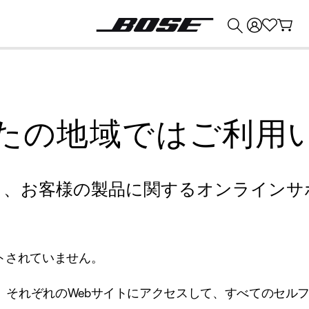
💰
Bose 製品を下取りに出すと最大 ¥30,000 のクレジットを獲得できます。
たの地域ではご利用
り、お客様の製品に関するオンラインサ
トされていません。
、それぞれのWebサイトにアクセスして、すべてのセル