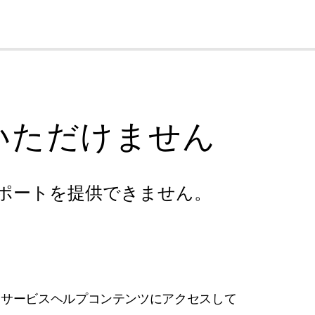
cl
いただけません
ポートを提供できません。
フサービスヘルプコンテンツにアクセスして