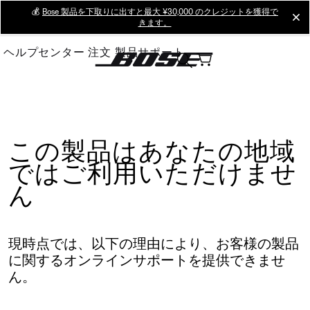
Skip
💰
Bose 製品を下取りに出すと最大 ¥30,000 のクレジットを獲得で
cl
きます。
to
Main
ヘルプセンター
注文
製品サポート
この製品はあなたの地域
ではご利用いただけませ
ん
現時点では、以下の理由により、お客様の製品
に関するオンラインサポートを提供できませ
ん。