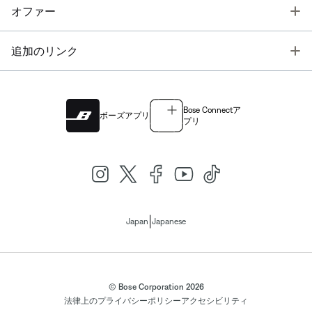
T
オファー
T
追加のリンク
Bose Connectア
ボーズアプリ
プリ
|
Japan
Japanese
© Bose Corporation 2026
法律上の
プライバシーポリシー
アクセシビリティ