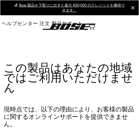
Skip
💰
Bose 製品を下取りに出すと最大 ¥30,000 のクレジットを獲得で
cl
きます。
to
Main
ヘルプセンター
注文
製品サポート
この製品はあなたの地域
ではご利用いただけませ
ん
現時点では、以下の理由により、お客様の製品
に関するオンラインサポートを提供できませ
ん。