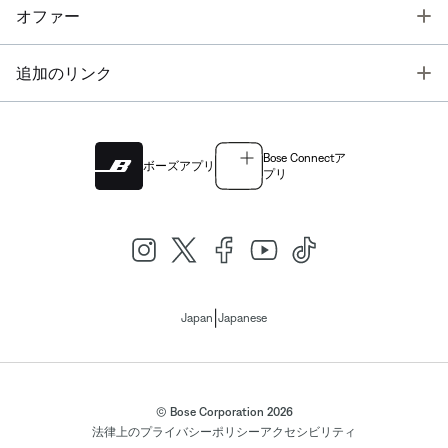
T
オファー
T
追加のリンク
Bose Connectア
ボーズアプリ
プリ
|
Japan
Japanese
© Bose Corporation 2026
法律上の
プライバシーポリシー
アクセシビリティ