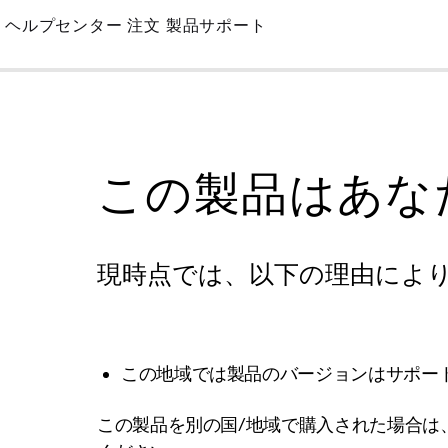
Skip
ヘルプセンター
注文
製品サポート
to
Main
この製品はあな
現時点では、以下の理由によ
この地域では製品のバージョンはサポー
この製品を別の国/地域で購入された場合は