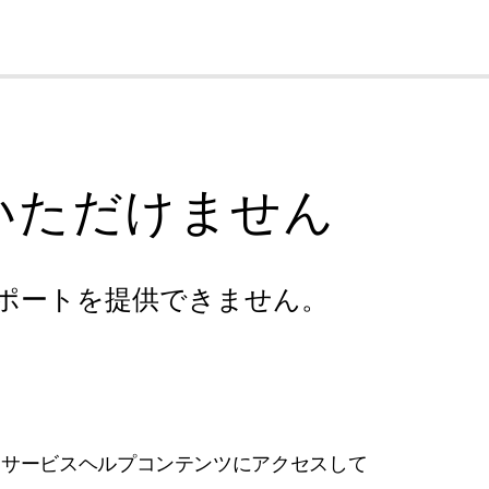
cl
いただけません
ポートを提供できません。
フサービスヘルプコンテンツにアクセスして