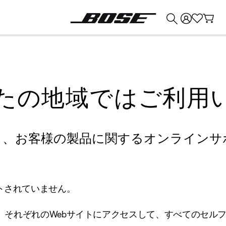
💰
Bose 製品を下取りに出すと最大 ¥30,000 のクレジットを獲得できます。
たの地域ではご利用
り、お客様の製品に関するオンラインサ
トされていません。
、それぞれのWebサイトにアクセスして、すべてのセル