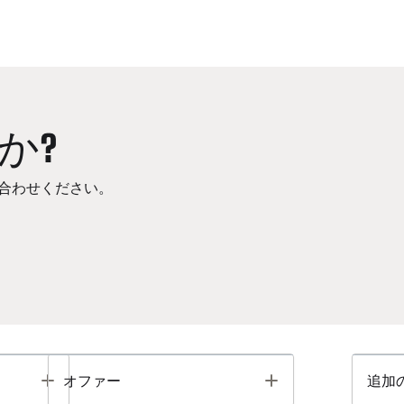
か?
合わせください。
Toggle
Toggle
オファー
追加