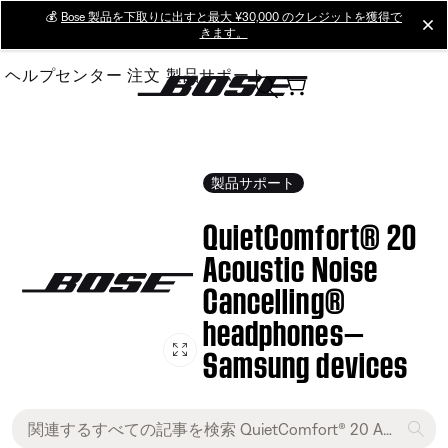
Skip
💰
Bose 製品を下取りに出すと最大 ¥30,000 のクレジットを獲得で
cl
きます。
to
Main
ヘルプセンター
注文
製品サポート
製品サポート
QuietComfort® 20
Acoustic Noise
Cancelling®
headphones—
Samsung devices