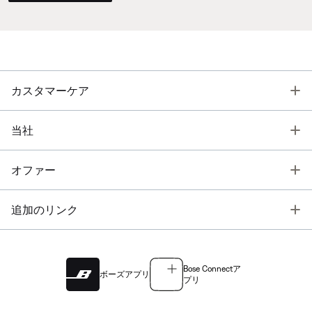
T
カスタマーケア
T
当社
T
オファー
T
追加のリンク
Bose Connectア
ボーズアプリ
プリ