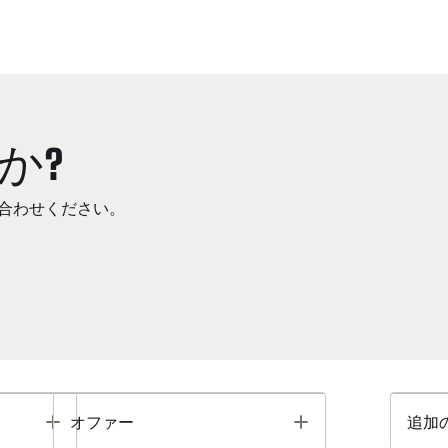
か?
合わせください。
Toggle
Toggle
オファー
追加