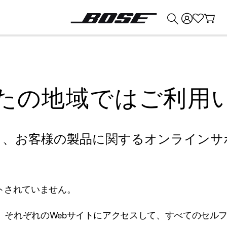
💰
Bose 製品を下取りに出すと最大 ¥30,000 のクレジットを獲得できます。
たの地域ではご利用
り、お客様の製品に関するオンラインサ
トされていません。
、それぞれのWebサイトにアクセスして、すべてのセル