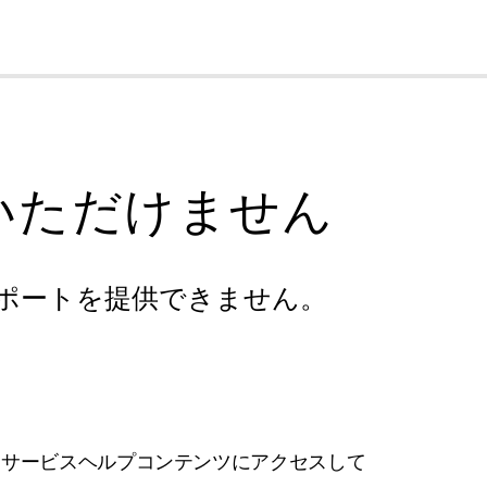
cl
いただけません
ポートを提供できません。
フサービスヘルプコンテンツにアクセスして