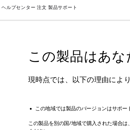
Skip
ヘルプセンター
注文
製品サポート
to
Main
この製品はあな
現時点では、以下の理由によ
この地域では製品のバージョンはサポー
この製品を別の国/地域で購入された場合は