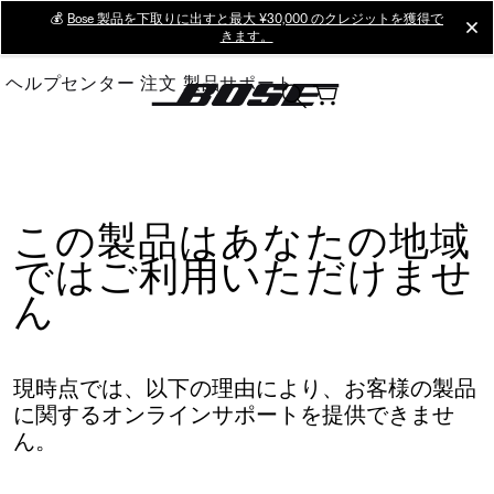
Skip
💰
Bose 製品を下取りに出すと最大 ¥30,000 のクレジットを獲得で
cl
きます。
to
Main
ヘルプセンター
注文
製品サポート
この製品はあなたの地域
ではご利用いただけませ
ん
現時点では、以下の理由により、お客様の製品
に関するオンラインサポートを提供できませ
ん。