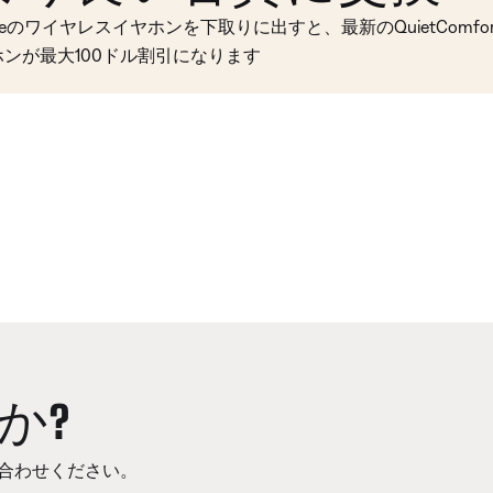
seのワイヤレスイヤホンを下取りに出すと、最新のQuietComfort 
ホンが最大100ドル割引になります
か?
合わせください。