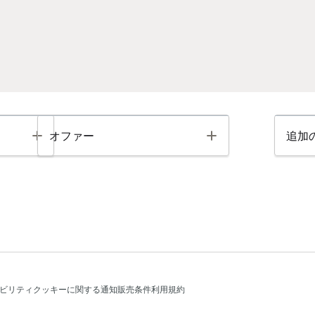
Toggle
Toggle
オファー
追加
ビリティ
クッキーに関する通知
販売条件
利用規約