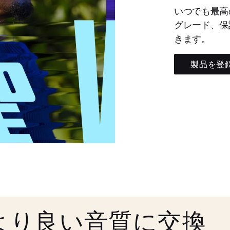
いつでも最高
グレード、保
きます。
製品を登
より良い音質に交換