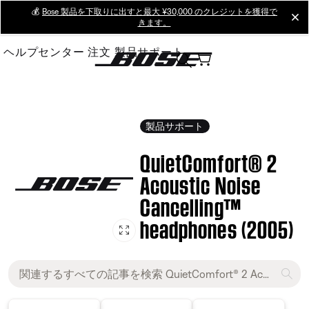
Skip
💰
Bose 製品を下取りに出すと最大 ¥30,000 のクレジットを獲得で
cl
きます。
to
Main
ヘルプセンター
注文
製品サポート
製品サポート
QuietComfort® 2
Acoustic Noise
Cancelling™
headphones (2005)