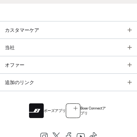
T
カスタマーケア
T
当社
T
オファー
T
追加のリンク
Bose Connectア
ボーズアプリ
プリ