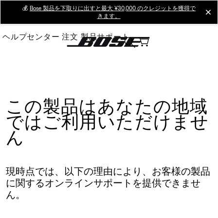
Skip
💰
Bose 製品を下取りに出すと最大 ¥30,000 のクレジットを獲得で
cl
きます。
to
Main
ヘルプセンター
注文
製品サポート
この製品はあなたの地域
ではご利用いただけませ
ん
現時点では、以下の理由により、お客様の製品
に関するオンラインサポートを提供できませ
ん。