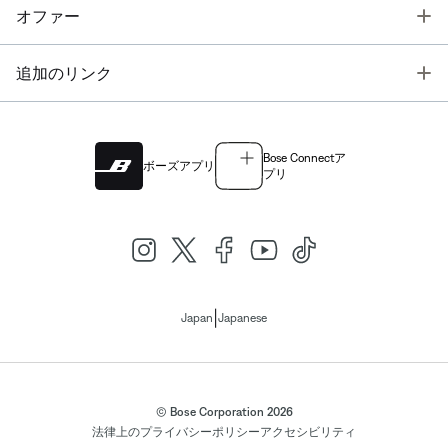
T
オファー
T
追加のリンク
Bose Connectア
ボーズアプリ
プリ
|
Japan
Japanese
© Bose Corporation 2026
法律上の
プライバシーポリシー
アクセシビリティ