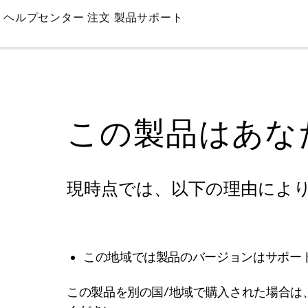
Skip
ヘルプセンター
注文
製品サポート
to
Main
この製品はあな
現時点では、以下の理由によ
この地域では製品のバージョンはサポー
この製品を別の国/地域で購入された場合は