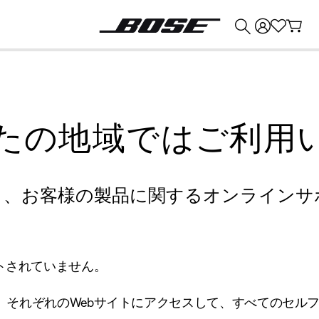
💰
Bose 製品を下取りに出すと最大 ¥30,000 のクレジットを獲得できます。
たの地域ではご利用
り、お客様の製品に関するオンラインサ
トされていません。
、それぞれのWebサイトにアクセスして、すべてのセル