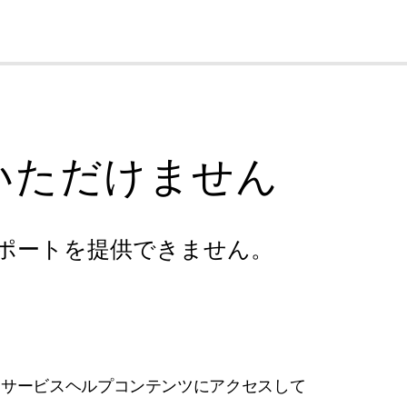
cl
いただけません
ポートを提供できません。
フサービスヘルプコンテンツにアクセスして