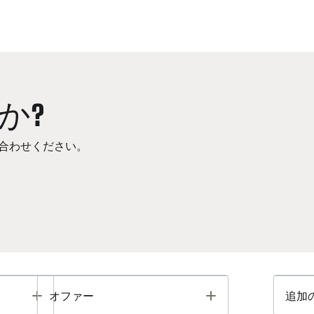
か?
合わせください。
Toggle
Toggle
オファー
追加