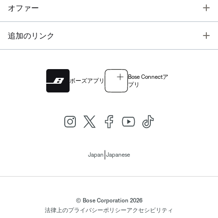
T
オファー
T
追加のリンク
Bose Connectア
ボーズアプリ
プリ
|
Japan
Japanese
© Bose Corporation 2026
法律上の
プライバシーポリシー
アクセシビリティ