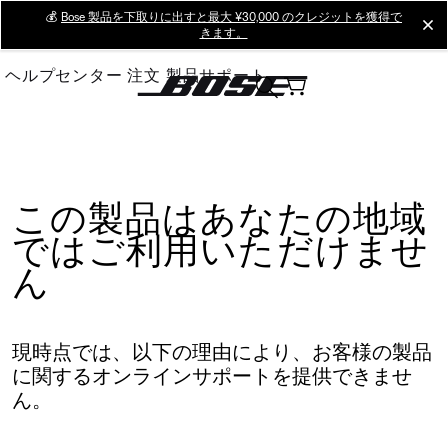
Skip
💰
Bose 製品を下取りに出すと最大 ¥30,000 のクレジットを獲得で
cl
きます。
to
Main
ヘルプセンター
注文
製品サポート
この製品はあなたの地域
ではご利用いただけませ
ん
現時点では、以下の理由により、お客様の製品
に関するオンラインサポートを提供できませ
ん。