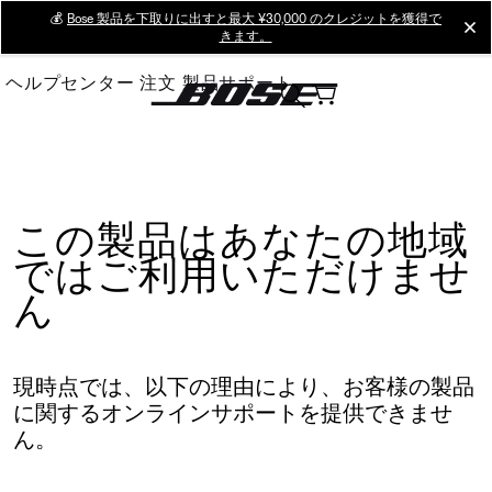
Skip
💰
Bose 製品を下取りに出すと最大 ¥30,000 のクレジットを獲得で
cl
きます。
to
Main
ヘルプセンター
注文
製品サポート
この製品はあなたの地域
ではご利用いただけませ
ん
現時点では、以下の理由により、お客様の製品
に関するオンラインサポートを提供できませ
ん。