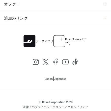
T
オファー
T
追加のリンク
Bose Connectア
ボーズアプリ
プリ
|
Japan
Japanese
© Bose Corporation 2026
法律上の
プライバシーポリシー
アクセシビリティ