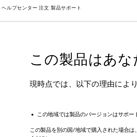
Skip
ヘルプセンター
注文
製品サポート
to
Main
この製品はあな
現時点では、以下の理由によ
この地域では製品のバージョンはサポー
この製品を別の国/地域で購入された場合は