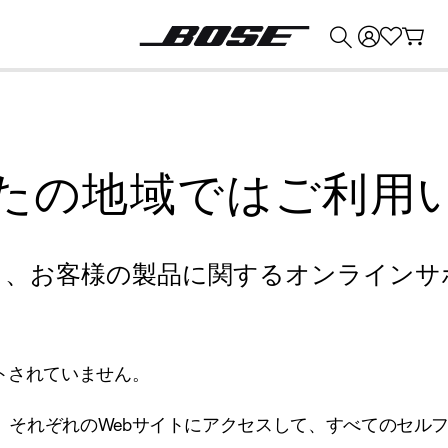
💰
Bose 製品を下取りに出すと最大 ¥30,000 のクレジットを獲得できます。
たの地域ではご利用
り、お客様の製品に関するオンラインサ
トされていません。
、それぞれのWebサイトにアクセスして、すべてのセル