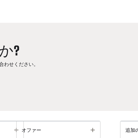
か?
合わせください。
Toggle
Toggle
オファー
追加