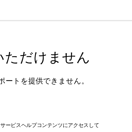
cl
いただけません
ポートを提供できません。
フサービスヘルプコンテンツにアクセスして