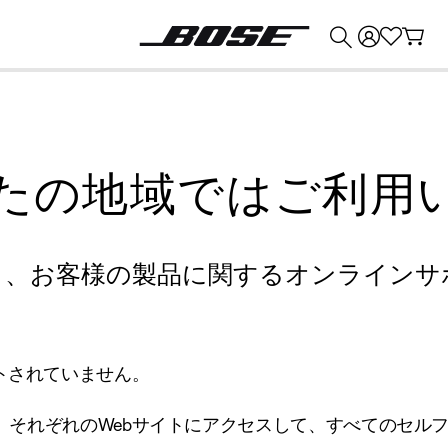
💰
Bose 製品を下取りに出すと最大 ¥30,000 のクレジットを獲得できます。
たの地域ではご利用
り、お客様の製品に関するオンラインサ
トされていません。
、それぞれのWebサイトにアクセスして、すべてのセル