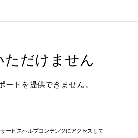
cl
いただけません
ポートを提供できません。
フサービスヘルプコンテンツにアクセスして