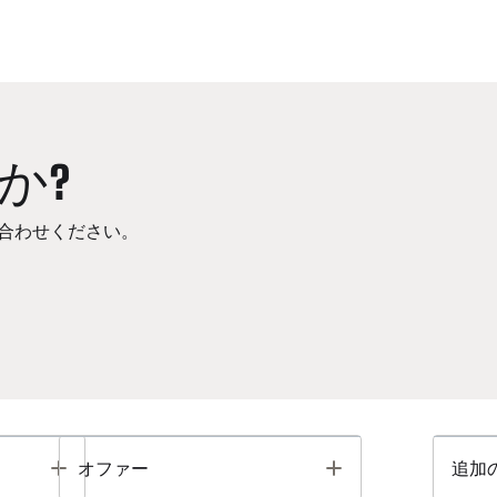
か?
合わせください。
Toggle
Toggle
オファー
追加