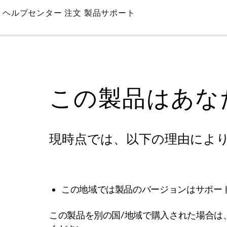
Skip
ヘルプセンター
注文
製品サポート
to
Main
この製品はあな
現時点では、以下の理由によ
この地域では製品のバージョンはサポー
この製品を別の国/地域で購入された場合は