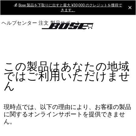
Skip
💰
Bose 製品を下取りに出すと最大 ¥30,000 のクレジットを獲得で
cl
きます。
to
Main
ヘルプセンター
注文
製品サポート
この製品はあなたの地域
ではご利用いただけませ
ん
現時点では、以下の理由により、お客様の製品
に関するオンラインサポートを提供できませ
ん。