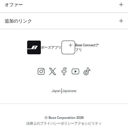
T
オファー
T
追加のリンク
Bose Connectア
ボーズアプリ
プリ
|
Japan
Japanese
© Bose Corporation 2026
法律上の
プライバシーポリシー
アクセシビリティ