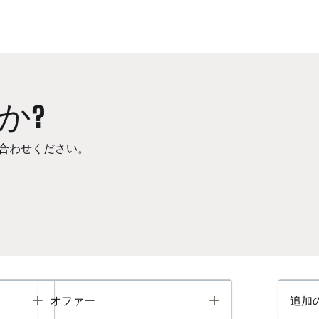
か?
合わせください。
Toggle
Toggle
オファー
追加