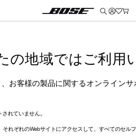
💰
Bose 製品を下取りに出すと最大 ¥30,000 のクレジットを獲得できます。
たの地域ではご利用
り、お客様の製品に関するオンラインサ
トされていません。
、それぞれのWebサイトにアクセスして、すべてのセル