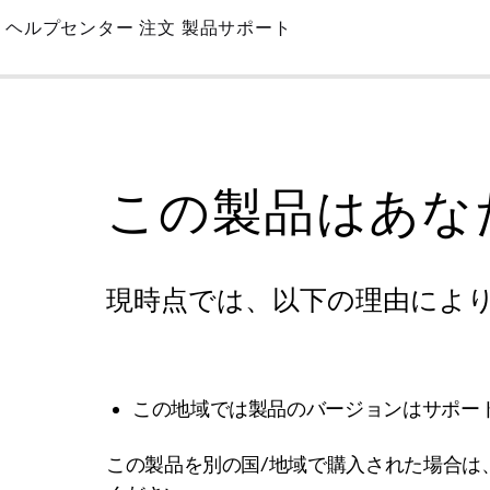
Skip
ヘルプセンター
注文
製品サポート
to
Main
この製品はあな
現時点では、以下の理由によ
この地域では製品のバージョンはサポー
この製品を別の国/地域で購入された場合は