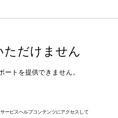
cl
いただけません
ポートを提供できません。
フサービスヘルプコンテンツにアクセスして