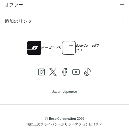
T
オファー
T
追加のリンク
Bose Connectア
ボーズアプリ
プリ
|
Japan
Japanese
© Bose Corporation 2026
法律上の
プライバシーポリシー
アクセシビリティ