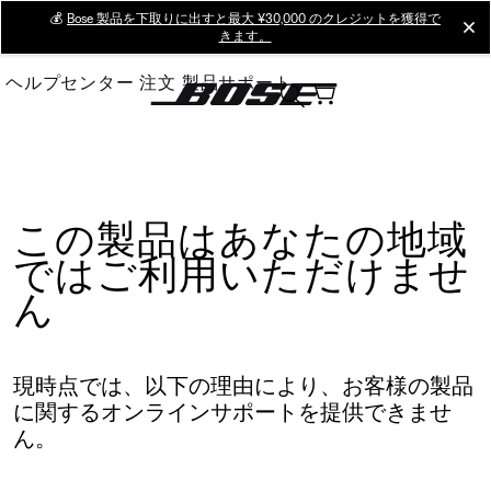
Skip
💰
Bose 製品を下取りに出すと最大 ¥30,000 のクレジットを獲得で
cl
きます。
to
Main
ヘルプセンター
注文
製品サポート
この製品はあなたの地域
ではご利用いただけませ
ん
現時点では、以下の理由により、お客様の製品
に関するオンラインサポートを提供できませ
ん。