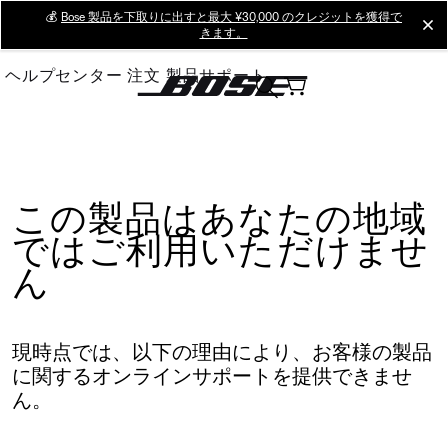
Skip
💰
Bose 製品を下取りに出すと最大 ¥30,000 のクレジットを獲得で
cl
きます。
to
Main
ヘルプセンター
注文
製品サポート
この製品はあなたの地域
ではご利用いただけませ
ん
現時点では、以下の理由により、お客様の製品
に関するオンラインサポートを提供できませ
ん。