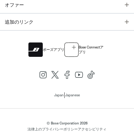
T
オファー
T
追加のリンク
Bose Connectア
ボーズアプリ
プリ
|
Japan
Japanese
© Bose Corporation 2026
法律上の
プライバシーポリシー
アクセシビリティ