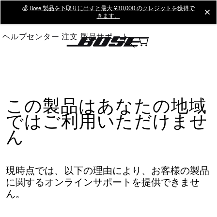
Skip
💰
Bose 製品を下取りに出すと最大 ¥30,000 のクレジットを獲得で
cl
きます。
to
Main
ヘルプセンター
注文
製品サポート
この製品はあなたの地域
ではご利用いただけませ
ん
現時点では、以下の理由により、お客様の製品
に関するオンラインサポートを提供できませ
ん。