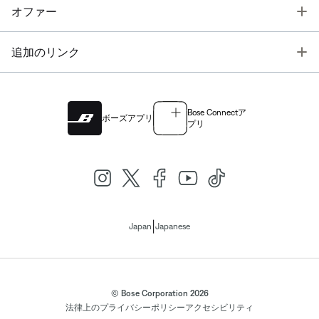
T
オファー
T
追加のリンク
Bose Connectア
ボーズアプリ
プリ
|
Japan
Japanese
© Bose Corporation 2026
法律上の
プライバシーポリシー
アクセシビリティ