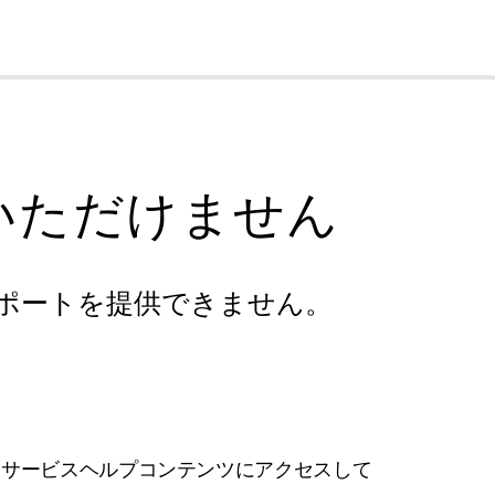
cl
いただけません
ポートを提供できません。
フサービスヘルプコンテンツにアクセスして