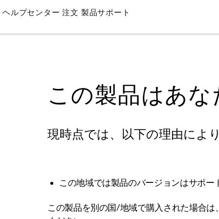
Skip
ヘルプセンター
注文
製品サポート
to
Main
この製品はあな
現時点では、以下の理由によ
この地域では製品のバージョンはサポー
この製品を別の国/地域で購入された場合は