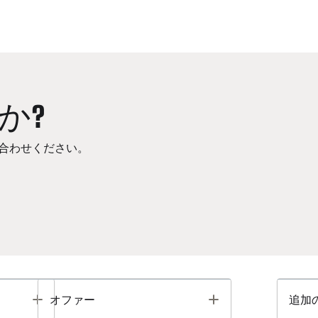
か?
合わせください。
Toggle
Toggle
オファー
追加