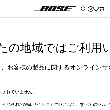
💰
Bose 製品を下取りに出すと最大 ¥30,000 のクレジットを獲得できます。
たの地域ではご利用
り、お客様の製品に関するオンラインサ
トされていません。
、それぞれのWebサイトにアクセスして、すべてのセル