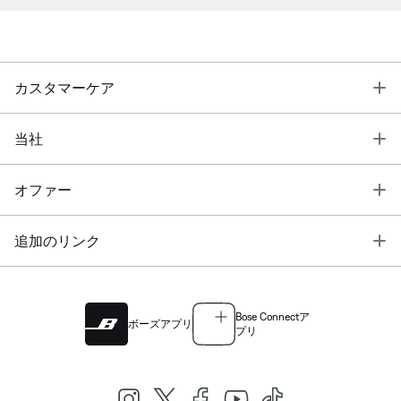
T
カスタマーケア
T
当社
T
オファー
T
追加のリンク
Bose Connectア
ボーズアプリ
プリ