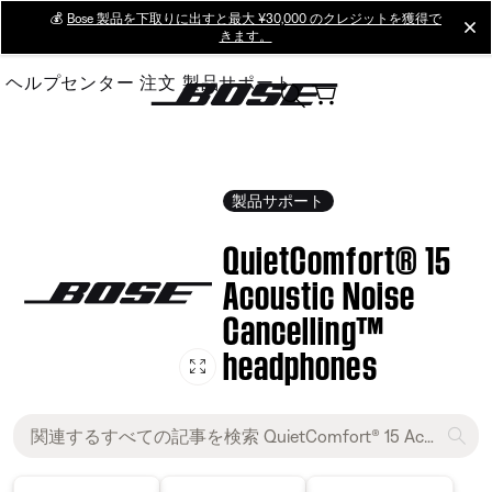
Skip
💰
Bose 製品を下取りに出すと最大 ¥30,000 のクレジットを獲得で
cl
きます。
to
Main
ヘルプセンター
注文
製品サポート
製品サポート
QuietComfort® 15
Acoustic Noise
Cancelling™
headphones