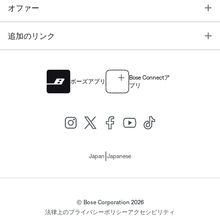
T
オファー
T
追加のリンク
Bose Connectア
ボーズアプリ
プリ
|
Japan
Japanese
© Bose Corporation 2026
法律上の
プライバシーポリシー
アクセシビリティ