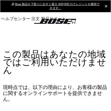
Skip
💰
Bose 製品を下取りに出すと最大 ¥30,000 のクレジットを獲得で
cl
きます。
to
Main
ヘルプセンター
注文
製品サポート
この製品はあなたの地域
ではご利用いただけませ
ん
現時点では、以下の理由により、お客様の製品
に関するオンラインサポートを提供できませ
ん。