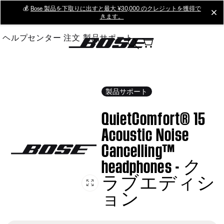
Skip
💰
Bose 製品を下取りに出すと最大 ¥30,000 のクレジットを獲得で
cl
きます。
to
Main
ヘルプセンター
注文
製品サポート
製品サポート
QuietComfort® 15
Acoustic Noise
Cancelling™
headphones - ク
ラブエディシ
ョン