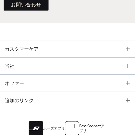
お問い合わせ
T
カスタマーケア
T
当社
T
オファー
T
追加のリンク
Bose Connectア
ボーズアプリ
プリ