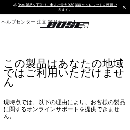
Skip
💰
Bose 製品を下取りに出すと最大 ¥30,000 のクレジットを獲得で
cl
きます。
to
Main
ヘルプセンター
注文
製品サポート
この製品はあなたの地域
ではご利用いただけませ
ん
現時点では、以下の理由により、お客様の製品
に関するオンラインサポートを提供できませ
ん。