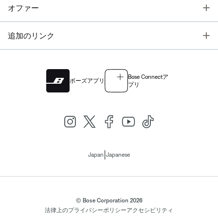
T
オファー
T
追加のリンク
Bose Connectア
ボーズアプリ
プリ
|
Japan
Japanese
© Bose Corporation 2026
法律上の
プライバシーポリシー
アクセシビリティ