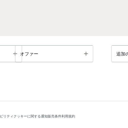
Toggle
Toggle
オファー
追加
ビリティ
クッキーに関する通知
販売条件
利用規約