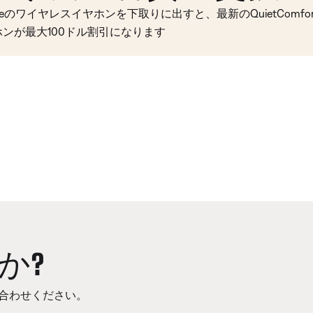
seのワイヤレスイヤホンを下取りに出すと、最新のQuietComfort 
ホンが最大100ドル割引になります
か?
合わせください。