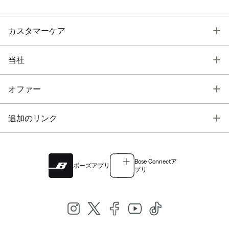
T
カスタマーケア
T
当社
T
オファー
T
追加のリンク
Bose Connectア
ボーズアプリ
プリ