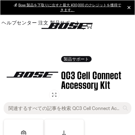
Skip
💰
Bose 製品を下取りに出すと最大 ¥30,000 のクレジットを獲得で
cl
きます。
to
Main
ヘルプセンター
注文
製品サポート
製品サポート
QC3 Cell Connect
Accessory Kit