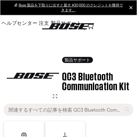
Skip
💰
Bose 製品を下取りに出すと最大 ¥30,000 のクレジットを獲得で
cl
きます。
to
Main
ヘルプセンター
注文
製品サポート
製品サポート
QC3 Bluetooth
Communication Kit