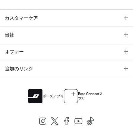
T
カスタマーケア
T
当社
T
オファー
T
追加のリンク
Bose Connectア
ボーズアプリ
プリ