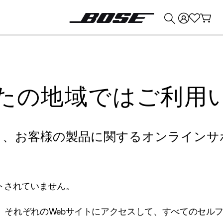
💰
Bose 製品を下取りに出すと最大 ¥30,000 のクレジットを獲得できます。
たの地域ではご利用
り、お客様の製品に関するオンラインサ
トされていません。
、それぞれのWebサイトにアクセスして、すべてのセル