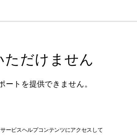
cl
いただけません
ポートを提供できません。
フサービスヘルプコンテンツにアクセスして