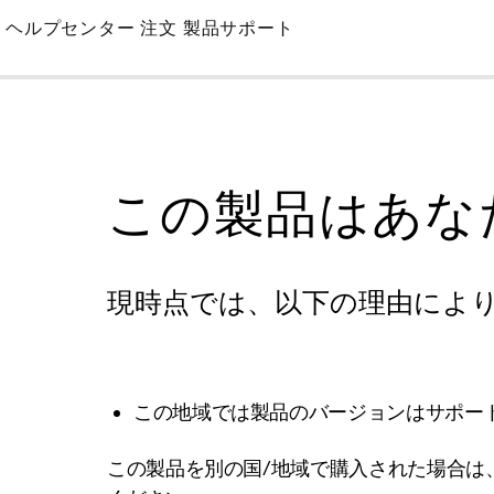
Skip
ヘルプセンター
注文
製品サポート
to
Main
この製品はあな
現時点では、以下の理由によ
この地域では製品のバージョンはサポー
この製品を別の国/地域で購入された場合は