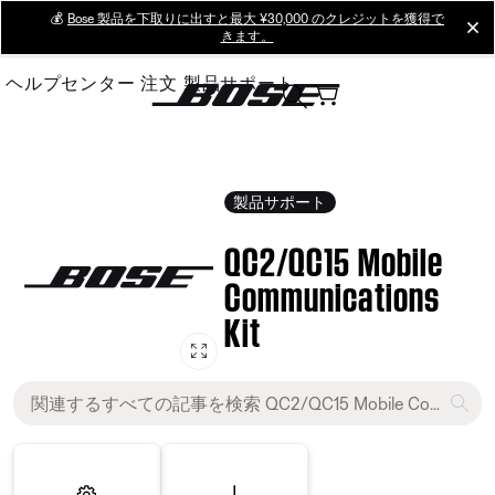
Skip
💰
Bose 製品を下取りに出すと最大 ¥30,000 のクレジットを獲得で
cl
きます。
to
Main
ヘルプセンター
注文
製品サポート
製品サポート
QC2/QC15 Mobile
Communications
Kit