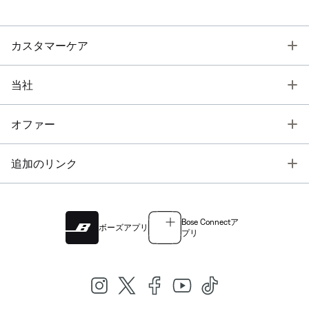
T
カスタマーケア
T
当社
T
オファー
T
追加のリンク
Bose Connectア
ボーズアプリ
プリ