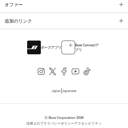
T
オファー
T
追加のリンク
Bose Connectア
ボーズアプリ
プリ
|
Japan
Japanese
© Bose Corporation 2026
法律上の
プライバシーポリシー
アクセシビリティ