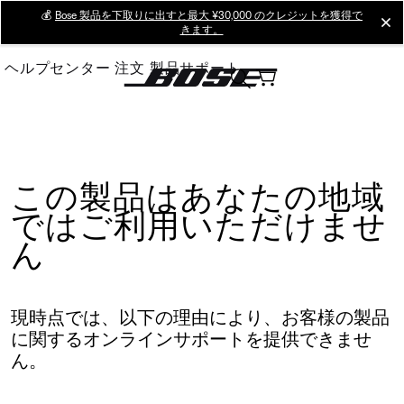
Skip
💰
Bose 製品を下取りに出すと最大 ¥30,000 のクレジットを獲得で
cl
きます。
to
Main
ヘルプセンター
注文
製品サポート
この製品はあなたの地域
ではご利用いただけませ
ん
現時点では、以下の理由により、お客様の製品
に関するオンラインサポートを提供できませ
ん。