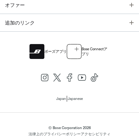
T
オファー
T
追加のリンク
Bose Connectア
ボーズアプリ
プリ
|
Japan
Japanese
© Bose Corporation 2026
法律上の
プライバシーポリシー
アクセシビリティ