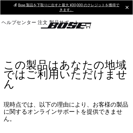
Skip
💰
Bose 製品を下取りに出すと最大 ¥30,000 のクレジットを獲得で
cl
きます。
to
Main
ヘルプセンター
注文
製品サポート
この製品はあなたの地域
ではご利用いただけませ
ん
現時点では、以下の理由により、お客様の製品
に関するオンラインサポートを提供できませ
ん。