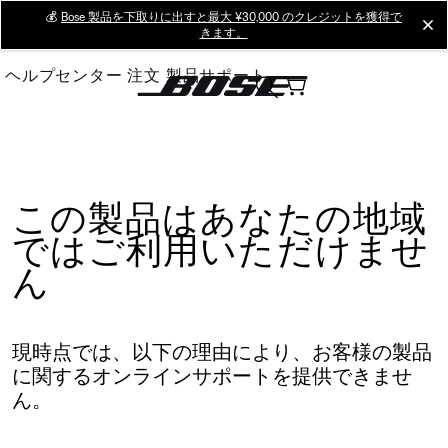
Skip
💰
Bose 製品を下取りに出すと最大 ¥30,000 のクレジットを獲得で
cl
きます。
to
Main
ヘルプセンター
注文
製品サポート
この製品はあなたの地域
ではご利用いただけませ
ん
現時点では、以下の理由により、お客様の製品
に関するオンラインサポートを提供できませ
ん。