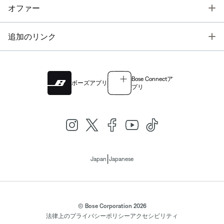
T
オファー
T
追加のリンク
Bose Connectア
ボーズアプリ
プリ
|
Japan
Japanese
© Bose Corporation 2026
法律上の
プライバシーポリシー
アクセシビリティ