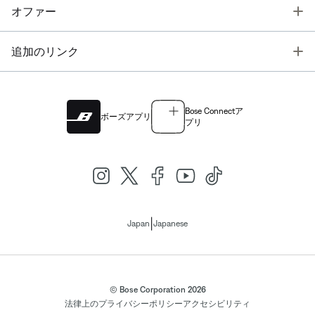
T
オファー
T
追加のリンク
Bose Connectア
ボーズアプリ
プリ
|
Japan
Japanese
© Bose Corporation 2026
法律上の
プライバシーポリシー
アクセシビリティ