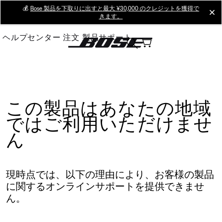
Skip
💰
Bose 製品を下取りに出すと最大 ¥30,000 のクレジットを獲得で
cl
きます。
to
Main
ヘルプセンター
注文
製品サポート
この製品はあなたの地域
ではご利用いただけませ
ん
現時点では、以下の理由により、お客様の製品
に関するオンラインサポートを提供できませ
ん。