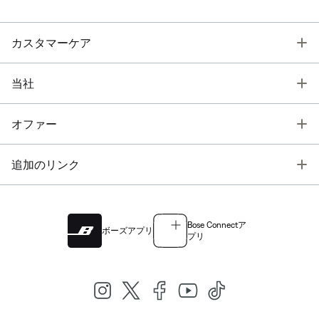
T
カスタマーケア
T
当社
T
オファー
T
追加のリンク
Bose Connectア
ボーズアプリ
プリ