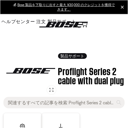
Skip
💰
Bose 製品を下取りに出すと最大 ¥30,000 のクレジットを獲得で
cl
きます。
to
Main
ヘルプセンター
注文
製品サポート
製品サポート
Proflight Series 2
cable with dual plug