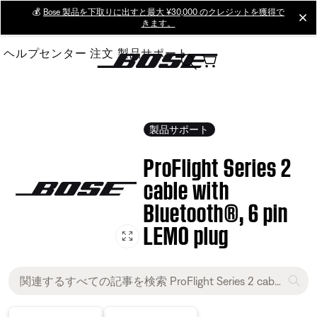
Skip
💰
Bose 製品を下取りに出すと最大 ¥30,000 のクレジットを獲得で
cl
きます。
to
Main
ヘルプセンター
注文
製品サポート
製品サポート
ProFlight Series 2
cable with
Bluetooth®, 6 pin
LEMO plug