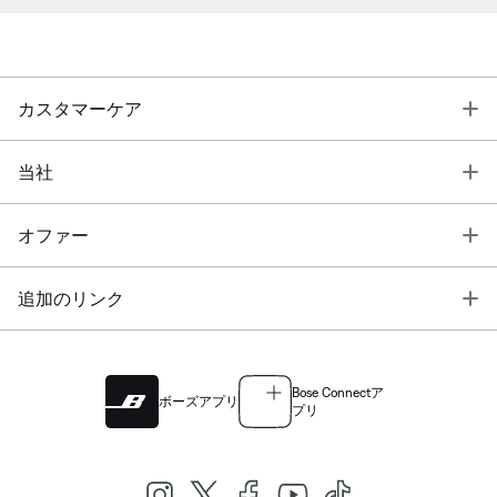
T
カスタマーケア
T
当社
T
オファー
T
追加のリンク
Bose Connectア
ボーズアプリ
プリ