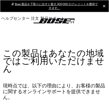
Skip
💰
Bose 製品を下取りに出すと最大 ¥30,000 のクレジットを獲得で
cl
きます。
to
Main
ヘルプセンター
注文
製品サポート
この製品はあなたの地域
ではご利用いただけませ
ん
現時点では、以下の理由により、お客様の製品
に関するオンラインサポートを提供できませ
ん。