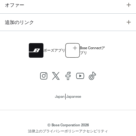
T
オファー
T
追加のリンク
Bose Connectア
ボーズアプリ
プリ
|
Japan
Japanese
© Bose Corporation 2026
法律上の
プライバシーポリシー
アクセシビリティ