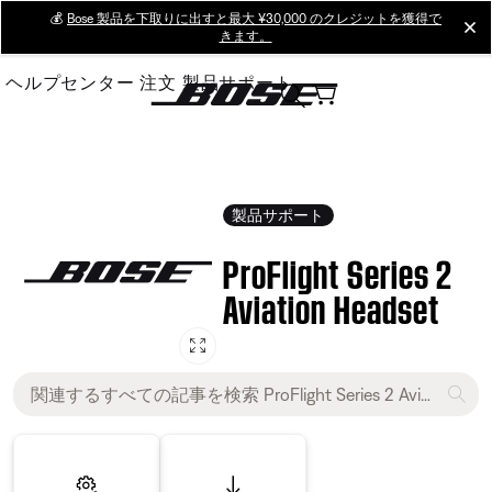
Skip
💰
Bose 製品を下取りに出すと最大 ¥30,000 のクレジットを獲得で
cl
きます。
to
Main
ヘルプセンター
注文
製品サポート
製品サポート
ProFlight Series 2
Aviation Headset