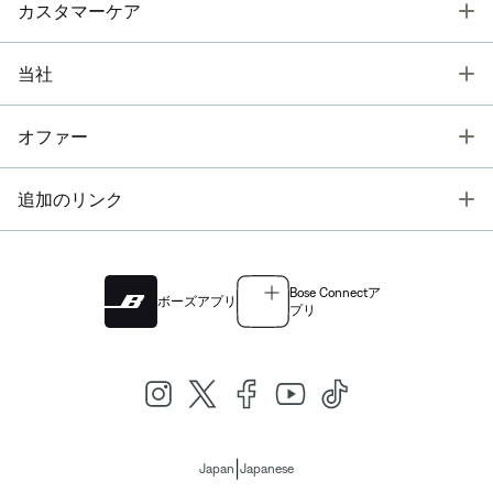
T
カスタマーケア
T
当社
T
オファー
T
追加のリンク
Bose Connectア
ボーズアプリ
プリ
|
Japan
Japanese