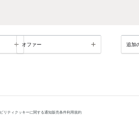
Toggle
Toggle
オファー
追加
ビリティ
クッキーに関する通知
販売条件
利用規約