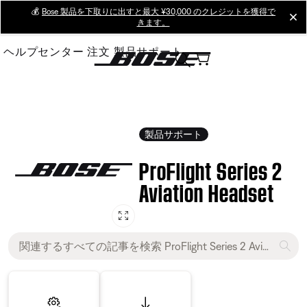
Skip
💰
Bose 製品を下取りに出すと最大 ¥30,000 のクレジットを獲得で
cl
きます。
to
Main
ヘルプセンター
注文
製品サポート
製品サポート
ProFlight Series 2
Aviation Headset