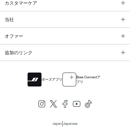
T
カスタマーケア
T
当社
T
オファー
T
追加のリンク
Bose Connectア
ボーズアプリ
プリ
|
Japan
Japanese