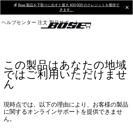
Skip
💰
Bose 製品を下取りに出すと最大 ¥30,000 のクレジットを獲得で
cl
きます。
to
Main
ヘルプセンター
注文
製品サポート
この製品はあなたの地域
ではご利用いただけませ
ん
現時点では、以下の理由により、お客様の製品
に関するオンラインサポートを提供できませ
ん。