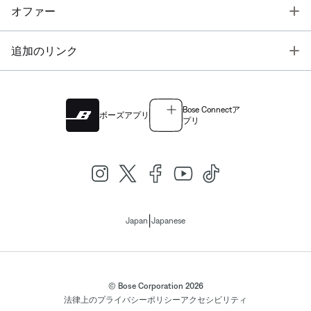
T
オファー
T
追加のリンク
Bose Connectア
ボーズアプリ
プリ
|
Japan
Japanese
© Bose Corporation 2026
法律上の
プライバシーポリシー
アクセシビリティ