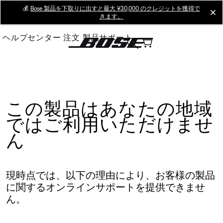
Skip
💰
Bose 製品を下取りに出すと最大 ¥30,000 のクレジットを獲得で
cl
きます。
to
Main
ヘルプセンター
注文
製品サポート
この製品はあなたの地域
ではご利用いただけませ
ん
現時点では、以下の理由により、お客様の製品
に関するオンラインサポートを提供できませ
ん。