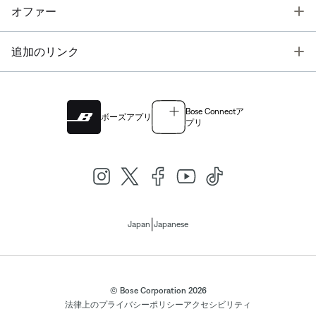
T
オファー
T
追加のリンク
Bose Connectア
ボーズアプリ
プリ
|
Japan
Japanese
© Bose Corporation 2026
法律上の
プライバシーポリシー
アクセシビリティ