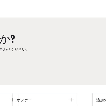
か?
合わせください。
Toggle
Toggle
オファー
追加