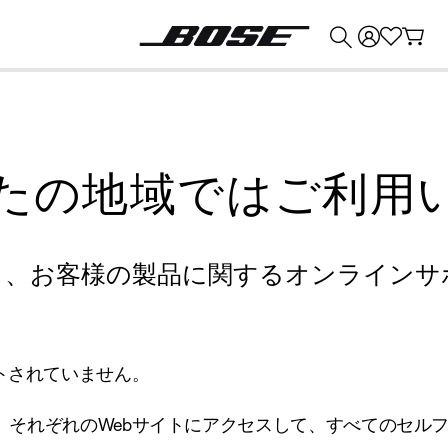
💰
Bose 製品を下取りに出すと最大 ¥30,000 のクレジットを獲得できます。
たの地域ではご利用
り、お客様の製品に関するオンラインサ
トされていません。
、それぞれのWebサイトにアクセスして、すべてのセル