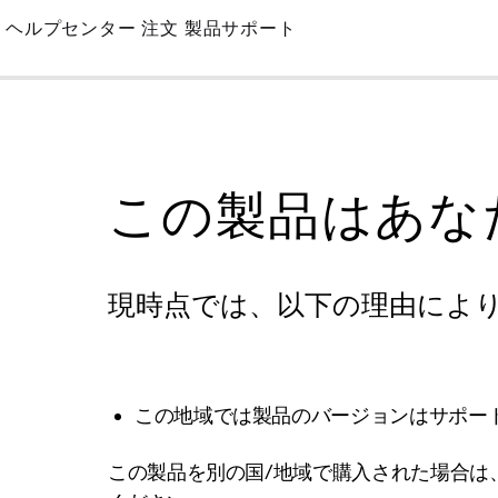
Skip
ヘルプセンター
注文
製品サポート
to
Main
この製品はあな
現時点では、以下の理由によ
この地域では製品のバージョンはサポー
この製品を別の国/地域で購入された場合は