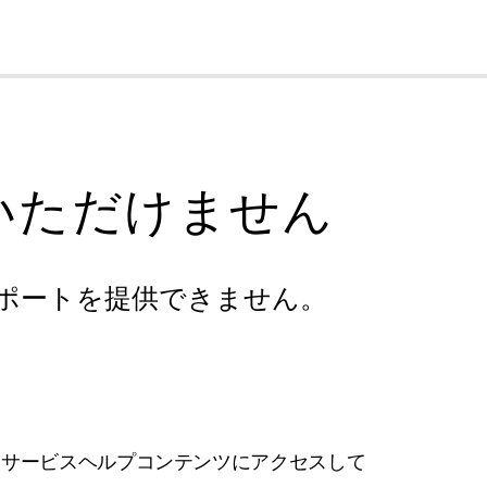
cl
いただけません
ポートを提供できません。
フサービスヘルプコンテンツにアクセスして