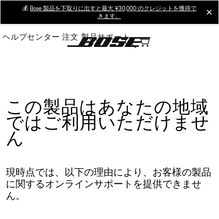
Skip
💰
Bose 製品を下取りに出すと最大 ¥30,000 のクレジットを獲得で
cl
きます。
to
Main
ヘルプセンター
注文
製品サポート
この製品はあなたの地域
ではご利用いただけませ
ん
現時点では、以下の理由により、お客様の製品
に関するオンラインサポートを提供できませ
ん。