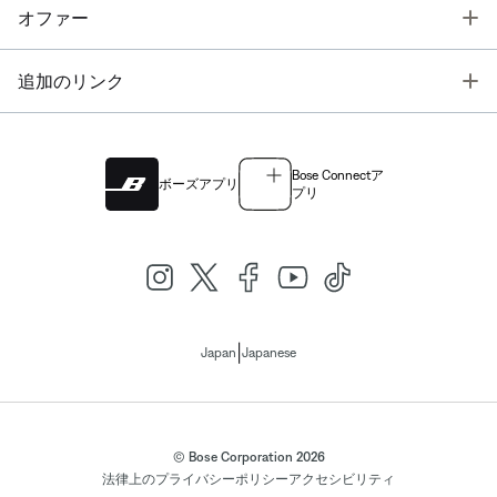
T
オファー
T
追加のリンク
Bose Connectア
ボーズアプリ
プリ
|
Japan
Japanese
© Bose Corporation 2026
法律上の
プライバシーポリシー
アクセシビリティ