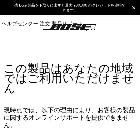
Skip
💰
Bose 製品を下取りに出すと最大 ¥30,000 のクレジットを獲得で
cl
きます。
to
Main
ヘルプセンター
注文
製品サポート
この製品はあなたの地域
ではご利用いただけませ
ん
現時点では、以下の理由により、お客様の製品
に関するオンラインサポートを提供できませ
ん。