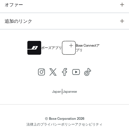
T
オファー
T
追加のリンク
Bose Connectア
ボーズアプリ
プリ
|
Japan
Japanese
© Bose Corporation 2026
法律上の
プライバシーポリシー
アクセシビリティ