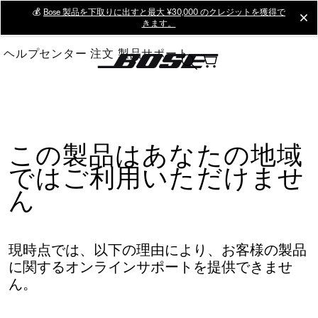
Skip
💰
Bose 製品を下取りに出すと最大 ¥30,000 のクレジットを獲得で
cl
きます。
to
Main
ヘルプセンター
注文
製品サポート
この製品はあなたの地域
ではご利用いただけませ
ん
現時点では、以下の理由により、お客様の製品
に関するオンラインサポートを提供できませ
ん。