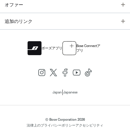
T
オファー
T
追加のリンク
Bose Connectア
ボーズアプリ
プリ
|
Japan
Japanese
© Bose Corporation 2026
法律上の
プライバシーポリシー
アクセシビリティ