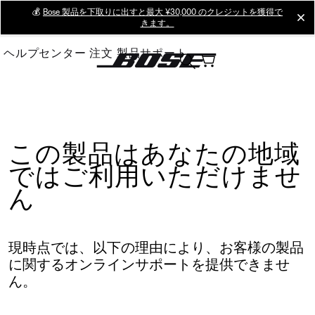
Skip
💰
Bose 製品を下取りに出すと最大 ¥30,000 のクレジットを獲得で
cl
きます。
to
Main
ヘルプセンター
注文
製品サポート
この製品はあなたの地域
ではご利用いただけませ
ん
現時点では、以下の理由により、お客様の製品
に関するオンラインサポートを提供できませ
ん。