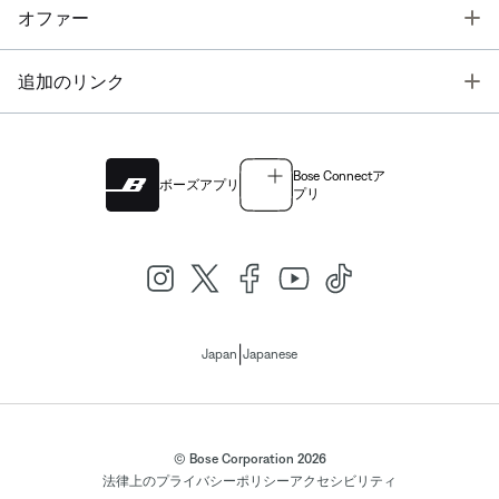
T
オファー
T
追加のリンク
Bose Connectア
ボーズアプリ
プリ
|
Japan
Japanese
© Bose Corporation 2026
法律上の
プライバシーポリシー
アクセシビリティ